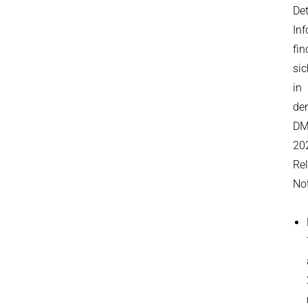
Det
In
fin
sic
in
de
D
20
Re
No