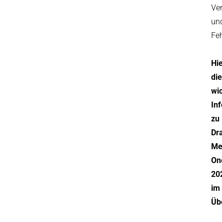
Ve
un
Fe
Hi
die
wic
In
zu
Dr
Me
On
20
im
Übe