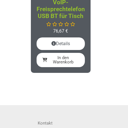
VoIP-
Freisprechtelefon
USB BT für Tisch
76,67
€
Details
In den
Warenkorb
Kontakt