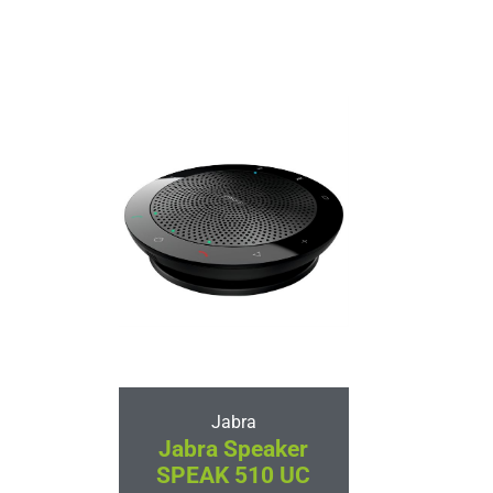
Jabra
Jabra Speaker
SPEAK 510 UC