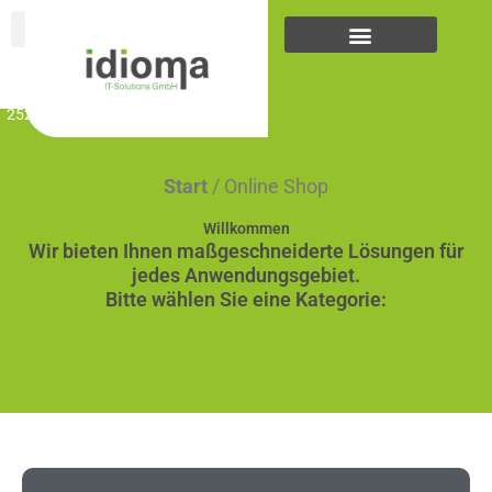
Zum
Inhalt
springen
... +43
(0)5223
25262
Start
/ Online Shop
Willkommen
Wir bieten Ihnen maßgeschneiderte Lösungen für
jedes Anwendungsgebiet.
Bitte wählen Sie eine Kategorie: