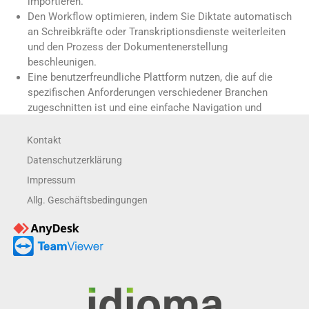
importieren.
Den Workflow optimieren, indem Sie Diktate automatisch
an Schreibkräfte oder Transkriptionsdienste weiterleiten
und den Prozess der Dokumentenerstellung
beschleunigen.
Eine benutzerfreundliche Plattform nutzen, die auf die
spezifischen Anforderungen verschiedener Branchen
zugeschnitten ist und eine einfache Navigation und
Verwaltung ermöglicht.
Die Sicherheit Ihrer Daten gewährleisten, dank der
Kontakt
robusten Datenschutzmaßnahmen und Compliance-
Datenschutzerklärung
Standards von Sonic Labs.
Impressum
Entdecken Sie, wie DNS.comfort von Sonic Labs Ihnen dabei
Allg. Geschäftsbedingungen
helfen kann, den Dokumentationsprozess in Ihrer Branche zu
optimieren und mehr Zeit für wichtige Aufgaben zu gewinnen.
Weitere Informationen zu diesem Produkt finden Sie
hier
.