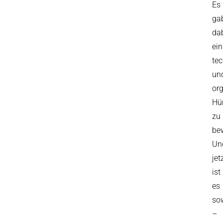
Es
ga
da
ein
te
un
or
Hü
zu
bew
Un
jet
ist
es
so
–