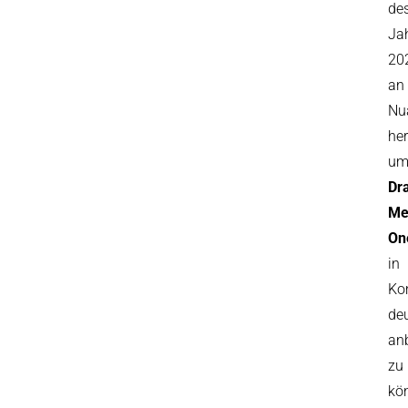
de
Ja
20
an
Nu
her
u
Dr
Me
On
in
Ko
deu
an
zu
kö