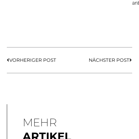
anb
Zurück
Näch
VORHERIGER POST
NÄCHSTER POST
MEHR
ARTIKEL