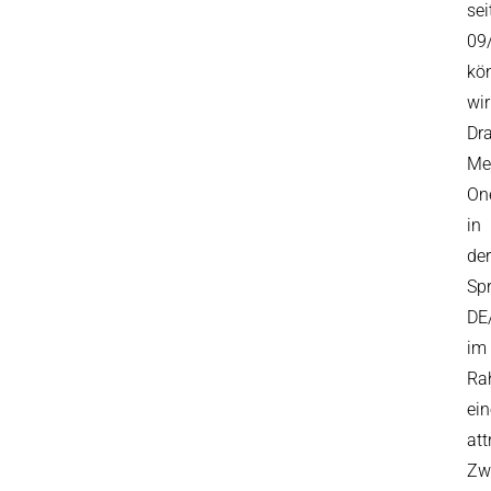
sei
09
kö
wir
Dr
Me
On
in
der
Sp
DE
im
Ra
ein
att
Zw