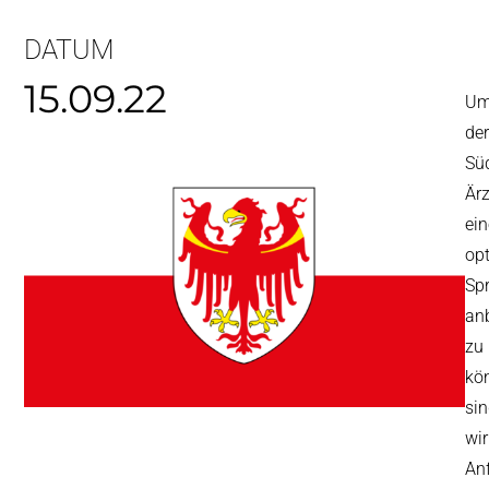
DATUM
15.09.22
U
der
Süd
Ärz
ein
op
Sp
an
zu
kö
si
wir
An