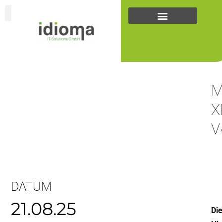
Zum
Inhalt
springen
... +43
(0)5223
25262
M
X
V
DATUM
21.08.25
Di