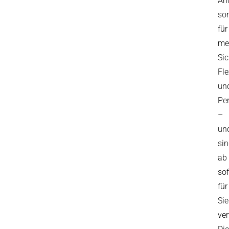
Än
so
für
me
Sic
Fle
un
Pe
–
un
si
ab
sof
für
Sie
ver