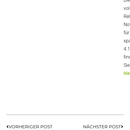
Die
vol
Re
No
für
xp
4.
fin
Sie
hie
Zurück
Näch
VORHERIGER POST
NÄCHSTER POST