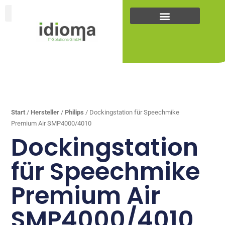
Zum
Inhalt
springen
... +43
(0)5223
25262
Start
/
Hersteller
/
Philips
/ Dockingstation für Speechmike
Premium Air SMP4000/4010
Dockingstation
für Speechmike
Premium Air
SMP4000/4010