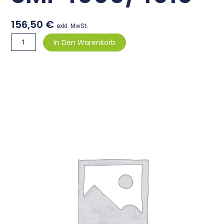
156,50
€
exkl. MwSt.
Dockingstation
In Den Warenkorb
für
Speechmike
Premium
Air
SMP4000/4010
Menge