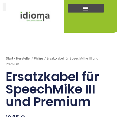
Zum
Inhalt
springen
... +43
(0)5223
25262
Start
/
Hersteller
/
Philips
/ Ersatzkabel für SpeechMike III und
Premium
Ersatzkabel für
SpeechMike III
und Premium