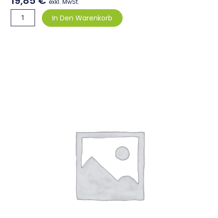
19,85
€
exkl. MwSt.
Ersatzkabel
In Den Warenkorb
für
SpeechMike
III
und
Premium
Menge