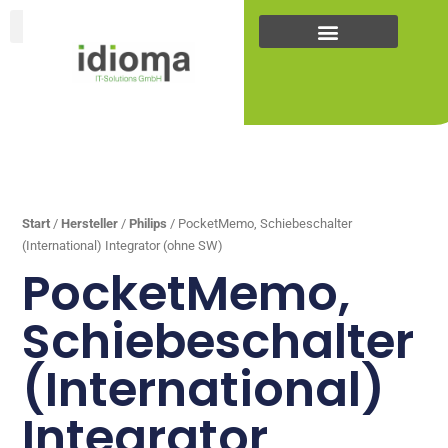
Zum
Inhalt
springen
... +43
(0)5223
25262
Start
/
Hersteller
/
Philips
/ PocketMemo, Schiebeschalter
(International) Integrator (ohne SW)
PocketMemo,
Schiebeschalter
(International)
Integrator