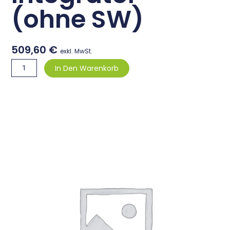
(ohne SW)
509,60
€
exkl. MwSt.
PocketMemo,
In Den Warenkorb
Schiebeschalter
(International)
Integrator
(ohne
SW)
Menge