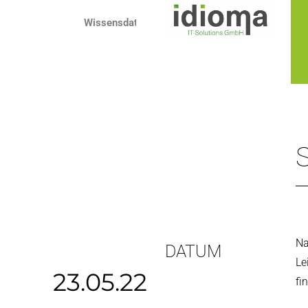
Zum
Wissensdatenbank
Inhalt
springen
Na
DATUM
Le
23.05.22
fi