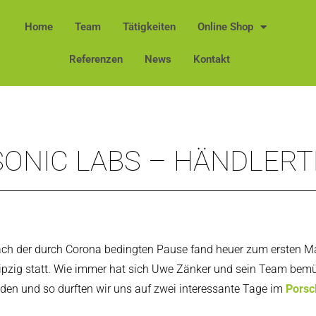
Home
Team
Tätigkeiten
Online Shop
Referenzen
News
Kontakt
SONIC LABS – HÄNDLERT
ch der durch Corona bedingten Pause fand heuer zum ersten Mal
ipzig statt. Wie immer hat sich Uwe Zänker und sein Team bemüh
nden und so durften wir uns auf zwei interessante Tage im
Porsc