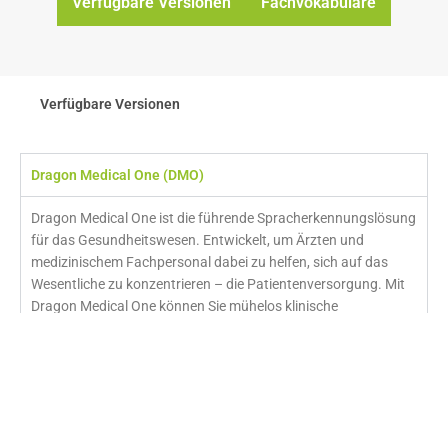
Verfügbare Versionen
Fachvokabulare
Verfügbare Versionen
Dragon Medical One (DMO)
Dragon Medical One ist die führende Spracherkennungslösung
für das Gesundheitswesen. Entwickelt, um Ärzten und
medizinischem Fachpersonal dabei zu helfen, sich auf das
Wesentliche zu konzentrieren – die Patientenversorgung. Mit
Dragon Medical One können Sie mühelos klinische
Dokumentationen erstellen, Behandlungspläne festhalten und
Patientenverläufe dokumentieren, indem Sie einfach sprechen.
Mit
Dragon Medical One
können Sie:
Zeit sparen, indem Sie Dokumentationen bis zu 45%