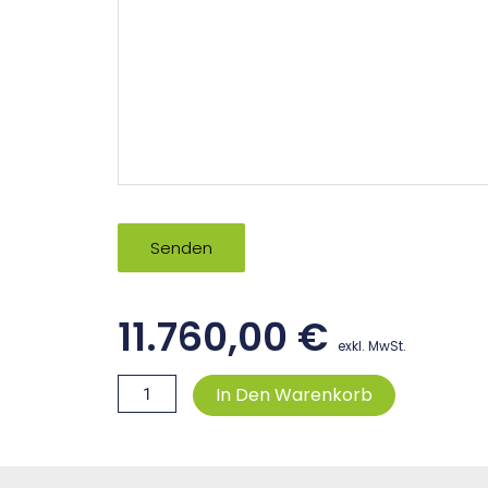
Senden
11.760,00
€
exkl. MwSt.
brainy
In Den Warenkorb
KI-
Assistent
Business