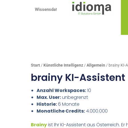
Zum
Wissensdatenbank
Inhalt
springen
Start
/
Künstliche Intelligenz
/
Allgemein
/ brainy KI-
brainy KI-Assistent
Anzahl Workspaces:
10
Max. User:
unbegrenzt
Historie:
6 Monate
Monatliche Credits:
4.000.000
Brainy
ist Ihr KI-Assistent aus Österreich. E