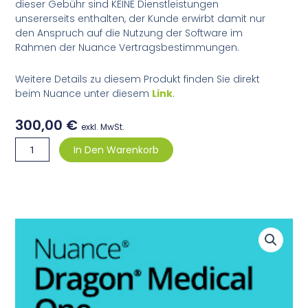
dieser Gebühr sind KEINE Dienstleistungen
unsererseits enthalten, der Kunde erwirbt damit nur
den Anspruch auf die Nutzung der Software im
Rahmen der Nuance Vertragsbestimmungen.
Weitere Details zu diesem Produkt finden Sie direkt
beim Nuance unter diesem
Link
.
300,00
€
exkl. MwSt.
DMO
In Den Warenkorb
Subscription
Südtirol/Alto
Adige
Edition
Laufzeit
des
Abos:
2
Jahre
(Zusatzsprache