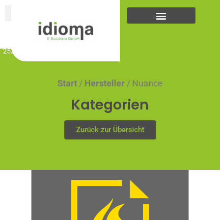
Zum
Inhalt
springen
... +43
(0)5223
25262
Start
/
Hersteller
/ Nuance
Kategorien
Zurück zur Übersicht