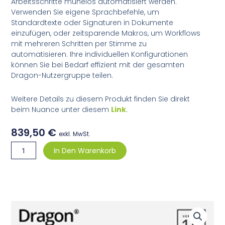
Arbeitsschritte mühelos automatisiert werden.
Verwenden Sie eigene Sprachbefehle, um
Standardtexte oder Signaturen in Dokumente
einzufügen, oder zeitsparende Makros, um Workflows
mit mehreren Schritten per Stimme zu
automatisieren. Ihre individuellen Konfigurationen
können Sie bei Bedarf effizient mit der gesamten
Dragon-Nutzergruppe teilen.
Weitere Details zu diesem Produkt finden Sie direkt
beim Nuance unter diesem
Link
.
839,50
€
exkl. MwSt.
DPG
In Den Warenkorb
16
License
-
Dragon
Prof.
Group
1/9