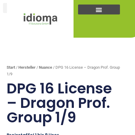
Zum
Inhalt
springen
... +43
(0)5223
25262
Start
/
Hersteller
/
Nuance
/ DPG 16 License – Dragon Prof. Group
1/9
DPG 16 License
– Dragon Prof.
Group 1/9
Preisstaffel 1 bis 9 User