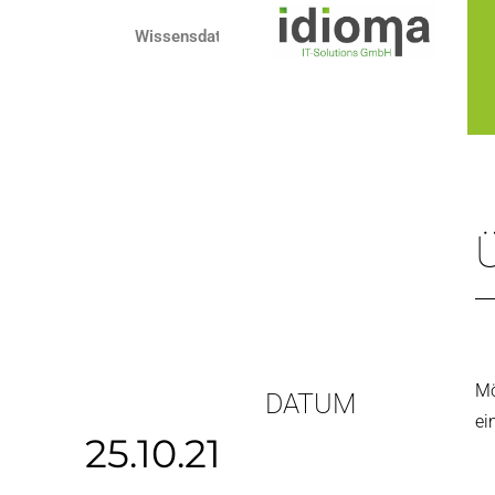
Zum
Wissensdatenbank
Inhalt
springen
Mö
DATUM
ei
25.10.21