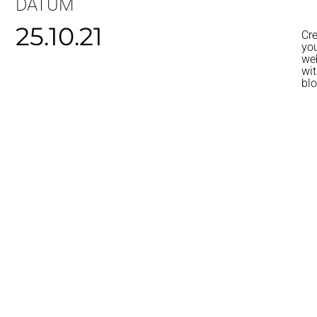
DATUM
25.10.21
Cr
yo
we
wi
bl