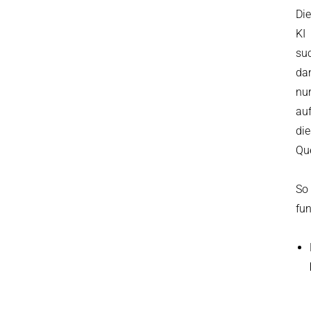
Die
KI
su
da
nu
au
di
Que
So
fun