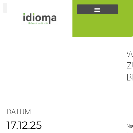
Zum
Inhalt
springen
... +43
(0)5223
25262
W
Z
B
DATUM
17.12.25
Ne