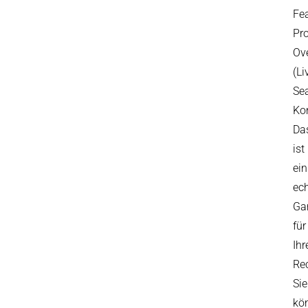
Fea
Pro
Ove
(Li
Se
Kon
Da
ist
ein
ech
Ga
für
Ihr
Re
Sie
kö