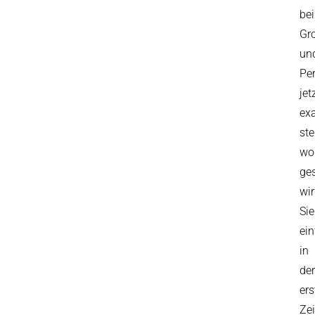
bei
Gr
un
Per
jet
ex
ste
wo
ge
wir
Sie
ein
in
der
ers
Zei