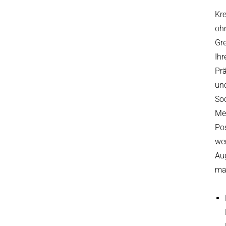
Kre
oh
Gr
Ihr
Pr
un
Soc
Me
Po
we
Au
ma