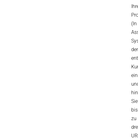
Ihr
Pr
(In
Ass
Sy
de
en
Ku
ein
un
hin
Sie
bis
zu
dre
UR