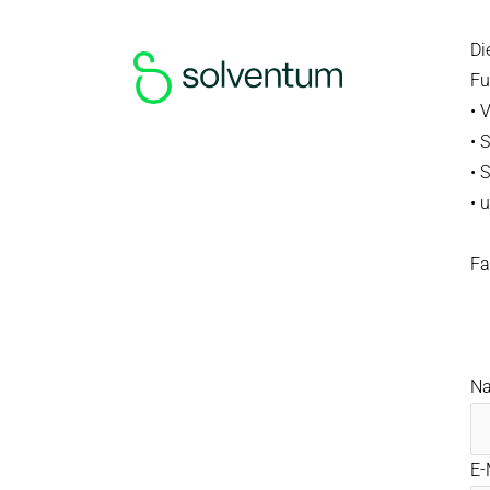
Di
Fu
• 
• 
• 
• 
Fa
N
E-