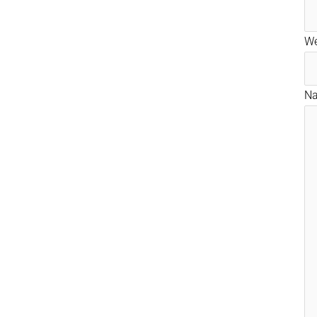
We
Na