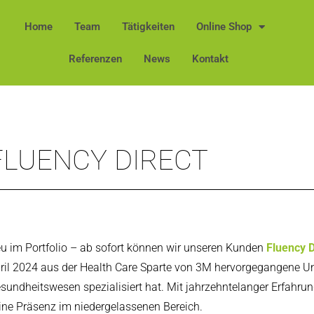
Home
Team
Tätigkeiten
Online Shop
Referenzen
News
Kontakt
FLUENCY DIRECT
u im Portfolio – ab sofort können wir unseren Kunden
Fluency D
ril 2024 aus der Health Care Sparte von 3M hervorgegangene U
sundheitswesen spezialisiert hat. Mit jahrzehntelanger Erfahrun
ine Präsenz im niedergelassenen Bereich.