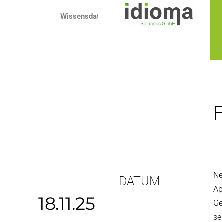
Zum
Wissensdatenbank
Inhalt
springen
Ne
DATUM
Ap
18.11.25
Ge
se