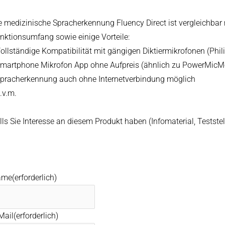
e medizinische Spracherkennung Fluency Direct ist vergleichbar
nktionsumfang sowie einige Vorteile:
Vollständige Kompatibilität mit gängigen Diktiermikrofonen (Phili
Smartphone Mikrofon App ohne Aufpreis (ähnlich zu PowerMicM
Spracherkennung auch ohne Internetverbindung möglich
u.v.m.
lls Sie Interesse an diesem Produkt haben (Infomaterial, Testste
ame
(erforderlich)
Mail
(erforderlich)