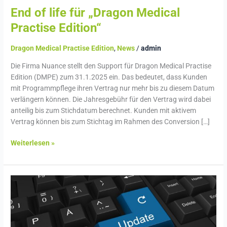
End of life für „Dragon Medical
Practise Edition“
Dragon Medical Practise Edition
,
News
/
admin
Die Firma Nuance stellt den Support für Dragon Medical Practise
Edition (DMPE) zum 31.1.2025 ein. Das bedeutet, dass Kunden
mit Programmpflege ihren Vertrag nur mehr bis zu diesem Datum
verlängern können. Die Jahresgebühr für den Vertrag wird dabei
anteilig bis zum Stichdatum berechnet. Kunden mit aktivem
Vertrag können bis zum Stichtag im Rahmen des Conversion […]
Weiterlesen »
Dragon
Medical
One
2024.1