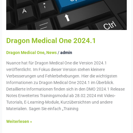
Dragon Medical One 2024.1
Dragon Medical One
,
News
/
admin
Nuance hat für Dragon Medical One die Version 2024.1
veröffentlicht. Im Fokus dieser Version stehen kleinere
Verbesserungen und Fehlerbehebungen. Hier die wichtigsten
Informationen zu Dragon Medical One 2024.1 im Überblick.
Detaillierte Informationen finden sich in den DMO 2024.1 Release
Notes Erweitertes Trainingsmodul ab 28.02.2024 mit Video-
Tutorials, E-Learning-Module, Kurzübersichten und andere
Materialien. Sagen Sie einfach „Training
Weiterlesen »