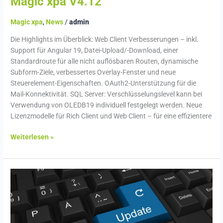
Magic xpa V4.12
Magic xpa
,
News
/
admin
Die Highlights im Überblick: Web Client Verbesserungen – inkl.
Support für Angular 19, Datei-Upload/-Download, einer
Standardroute für alle nicht auflösbaren Routen, dynamische
Subform-Ziele, verbessertes Overlay-Fenster und neue
Steuerelement-Eigenschaften. OAuth2-Unterstützung für die
Mail-Konnektivität. SQL Server: Verschlüsselungslevel kann bei
Verwendung von OLEDB19 individuell festgelegt werden. Neue
Lizenzmodelle für Rich Client und Web Client – für eine effizientere
Weiterlesen »
Dragon
Medical
One
2025.1.1