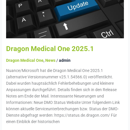
2025.1
Dragon Medical One 2025.1
Dragon Medical One
,
News
/
admin
Nuance/Microsoft hat die Dragon Medical One 2025.1
(alternative Versionsnummer v25.1.54566.0) veröffentlicht.
Dabei wurden hauptsächlich Fehlerbehebungen und kleinere
Anpassungen durchgeführt. Details finden sich in den Release
Notes am Ende der Mail. Interessante Neuerungen und
Informationen: Neue DMO Status Website Unter folgendem Link
können aktuelle Serviceunterbrechungen bzw. Status der DMO-
Dienste abgefragt werden: https://status.de.dragon.com/ Für
einen Einblick der historischen