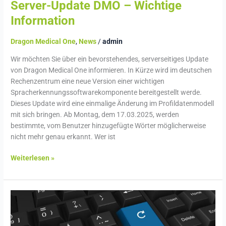
Server-Update DMO – Wichtige
Information
Dragon Medical One
,
News
/
admin
Wir möchten Sie über ein bevorstehendes, serverseitiges Update
von Dragon Medical One informieren. In Kürze wird im deutschen
Rechenzentrum eine neue Version einer wichtigen
Spracherkennungssoftwarekomponente bereitgestellt werde.
Dieses Update wird eine einmalige Änderung im Profildatenmodell
mit sich bringen. Ab Montag, dem 17.03.2025, werden
bestimmte, vom Benutzer hinzugefügte Wörter möglicherweise
nicht mehr genau erkannt. Wer ist
Weiterlesen »
Dragon
Medical
One