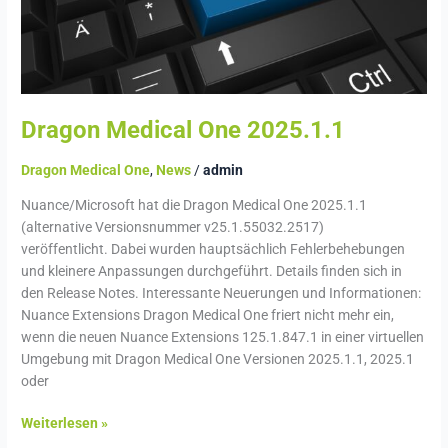
Dragon Medical One 2025.1.1
Dragon Medical One
,
News
/
admin
Nuance/Microsoft hat die Dragon Medical One 2025.1.1
(alternative Versionsnummer v25.1.55032.2517)
veröffentlicht. Dabei wurden hauptsächlich Fehlerbehebungen
und kleinere Anpassungen durchgeführt. Details finden sich in
den Release Notes. Interessante Neuerungen und Informationen:
Nuance Extensions Dragon Medical One friert nicht mehr ein,
wenn die neuen Nuance Extensions 125.1.847.1 in einer virtuellen
Umgebung mit Dragon Medical One Versionen 2025.1.1, 2025.1
oder
Weiterlesen »