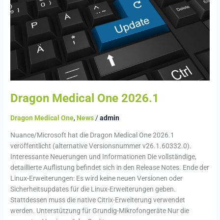
One
2026.1
Dragon Medical One 2026.1
Dragon Medical One
,
News
/
admin
Nuance/Microsoft hat die Dragon Medical One 2026.1
veröffentlicht (alternative Versionsnummer v26.1.60332.0).
Interessante Neuerungen und Informationen Die vollständige,
detaillierte Auflistung befindet sich in den Release Notes. Ende der
Linux-Erweiterungen: Es wird keine neuen Versionen oder
Sicherheitsupdates für die Linux-Erweiterungen geben.
Stattdessen muss die native Citrix-Erweiterung verwendet
werden. Unterstützung für Grundig-Mikrofongeräte Nur die