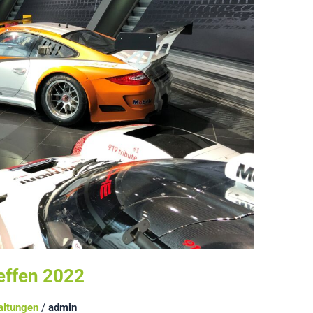
effen 2022
altungen
/
admin